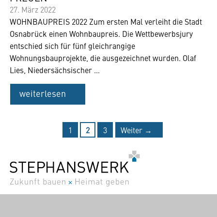
27. März 2022
WOHNBAUPREIS 2022 Zum ersten Mal verleiht die Stadt
Osnabrück einen Wohnbaupreis. Die Wettbewerbsjury
entschied sich für fünf gleichrangige
Wohnungsbauprojekte, die ausgezeichnet wurden. Olaf
Lies, Niedersächsischer …
weiterlesen
Seite
Seite
Seite
←
Zurück
1
2
3
Weiter
→