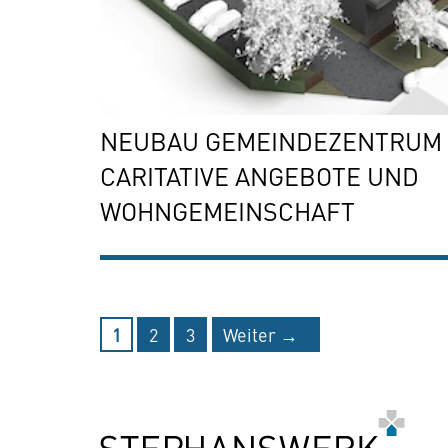
NEUBAU GEMEINDEZENTRUM 
CARITATIVE ANGEBOTE UND
WOHNGEMEINSCHAFT
Seite
Seite
Seite
1
2
3
Weiter
→