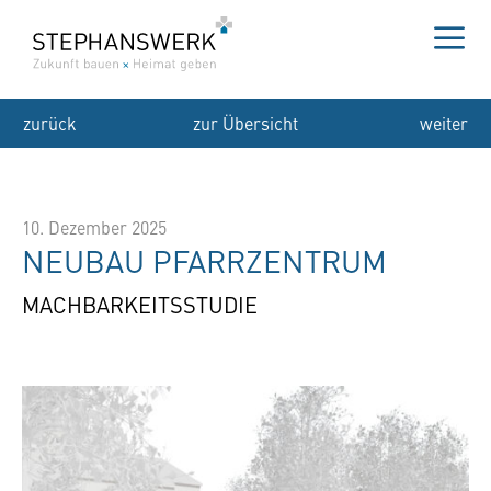
Zum
Inhalt
springen
Me
zurück
zur Übersicht
weiter
10. Dezember 2025
NEUBAU PFARRZENTRUM
MACHBARKEITSSTUDIE