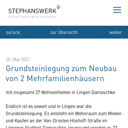
Zum
Inhalt
springen
Me
zurück
zur Übersicht
weiter
25. Mai 2021
Grundsteinlegung zum Neubau
von 2 Mehrfamilienhäusern
mit insgesamt 27 Wohneinheiten in Lingen Damaschke.
Endlich ist es soweit und in Lingen war die
Grundsteinlegung. Es entsteht ein Wohnraum zum Mieten
und Kaufen an der Von-Drosten Hüshoff-Straße im
Lingener Stadtteil Damaschke. Insgesamt werden es 27