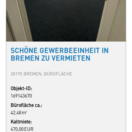
SCHÖNE GEWERBEEINHEIT IN
BREMEN ZU VERMIETEN
28195 BREMEN, BÜROFLÄCHE
Objekt-ID:
169143670
Bürofläche ca.:
42,48 m²
Kaltmiete:
470,00 EUR