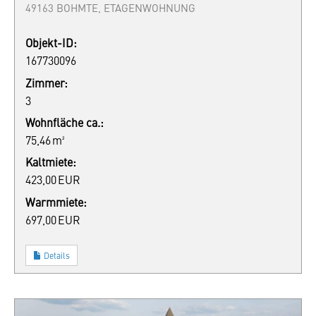
49163 BOHMTE, ETAGENWOHNUNG
Objekt-ID:
167730096
Zimmer:
3
Wohnfläche ca.:
75,46 m²
Kaltmiete:
423,00 EUR
Warmmiete:
697,00 EUR
Details