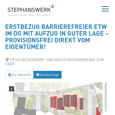
Zum
Inhalt
springen
Me
ERSTBEZUG BARRIEREFREIER ETW
IM DG MIT AUFZUG IN GUTER LAGE –
PROVISIONSFREI DIREKT VOM
EIGENTÜMER!
49143 BISSENDORF, DACHGESCHOSSWOHNUNG ZUM
KAUF
Zur Übersicht
Direktanfrage