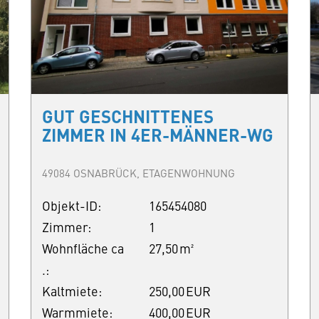
GUT GESCHNITTENES
ZIMMER IN 4ER-MÄNNER-WG
49084 OSNABRÜCK, ETAGENWOHNUNG
Objekt-ID:
165454080
Zimmer:
1
Wohnfläche ca
27,50 m²
.:
Kaltmiete:
250,00 EUR
Warmmiete:
400,00 EUR