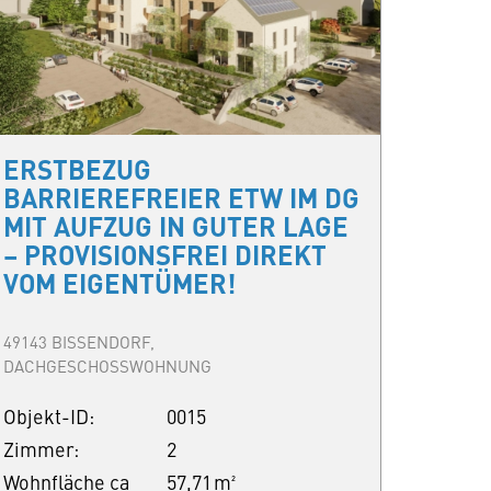
ERSTBEZUG
BARRIEREFREIER ETW IM DG
MIT AUFZUG IN GUTER LAGE
– PROVISIONSFREI DIREKT
VOM EIGENTÜMER!
49143 BISSENDORF,
DACHGESCHOSSWOHNUNG
Objekt-ID:
0015
Zimmer:
2
Wohnfläche ca
57,71 m²