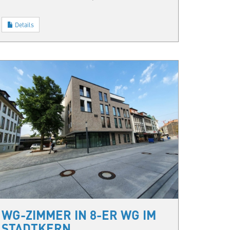
Details
WG-ZIMMER IN 8-ER WG IM
STADTKERN