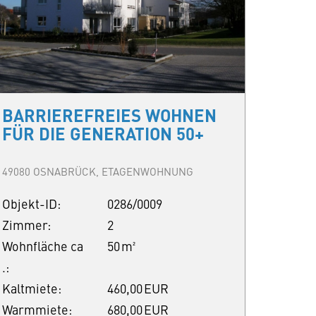
BARRIEREFREIES WOHNEN
FÜR DIE GENERATION 50+
49080 OSNABRÜCK, ETAGENWOHNUNG
Objekt-ID:
0286/0009
Zimmer:
2
Wohnfläche ca
50 m²
.:
Kaltmiete:
460,00 EUR
Warmmiete:
680,00 EUR