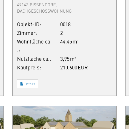
49143 BISSENDORF,
DACHGESCHOSSWOHNUNG
Objekt-ID:
0018
Zimmer:
2
Wohnfläche ca
44,45 m²
.:
Nutzfläche ca.:
3,95 m²
Kaufpreis:
210.600 EUR
Details