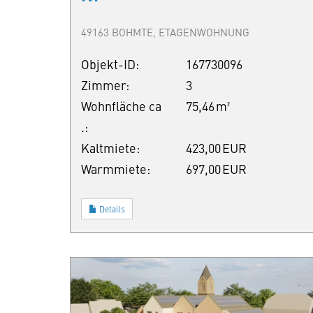
49163 BOHMTE, ETAGENWOHNUNG
Objekt-ID:
167730096
Zimmer:
3
Wohnfläche ca
75,46 m²
.:
Kaltmiete:
423,00 EUR
Warmmiete:
697,00 EUR
Details