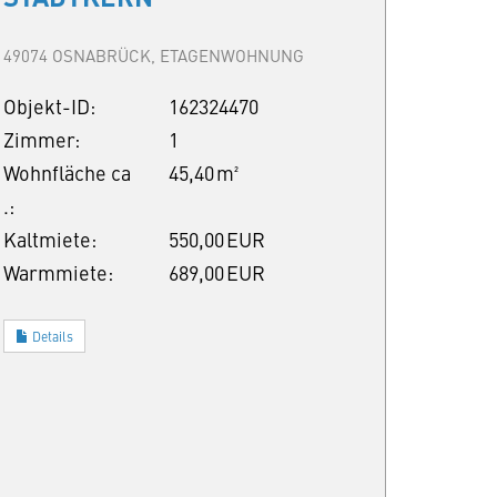
49074 OSNABRÜCK, ETAGENWOHNUNG
Objekt-ID:
162324470
Zimmer:
1
Wohnfläche ca
45,40 m²
.:
Kaltmiete:
550,00 EUR
Warmmiete:
689,00 EUR
Details