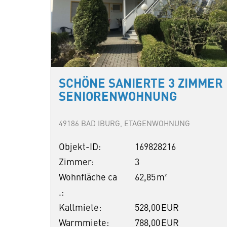
SCHÖNE SANIERTE 3 ZIMMER
SENIORENWOHNUNG
49186 BAD IBURG, ETAGENWOHNUNG
Objekt-ID:
169828216
Zimmer:
3
Wohnfläche ca
62,85 m²
.:
Kaltmiete:
528,00 EUR
Warmmiete:
788,00 EUR