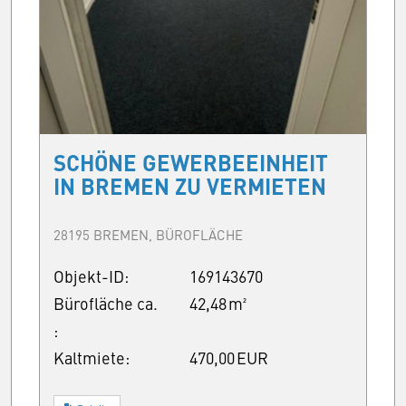
SCHÖNE GEWERBEEINHEIT
IN BREMEN ZU VERMIETEN
28195 BREMEN, BÜROFLÄCHE
Objekt-ID:
169143670
Bürofläche ca.
42,48 m²
:
Kaltmiete:
470,00 EUR