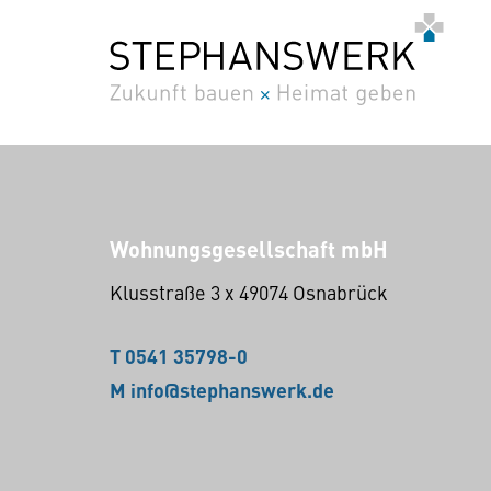
Wohnungsgesellschaft mbH
Klusstraße 3 x 49074 Osnabrück
T 0541 35798-0
M info@stephanswerk.de