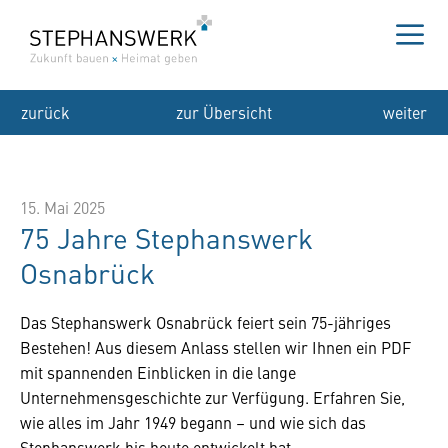
Zum
Inhalt
springen
Me
zurück
zur Übersicht
weiter
15. Mai 2025
75 Jahre Stephanswerk
Osnabrück
Das Stephanswerk Osnabrück feiert sein 75-jähriges
Bestehen! Aus diesem Anlass stellen wir Ihnen ein PDF
mit spannenden Einblicken in die lange
Unternehmensgeschichte zur Verfügung. Erfahren Sie,
wie alles im Jahr 1949 begann – und wie sich das
Stephanswerk bis heute entwickelt hat.