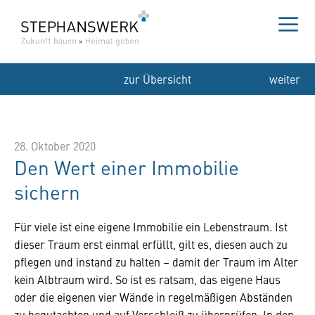
Zum
Inhalt
springen
Me
zur Übersicht
weiter
28. Oktober 2020
Den Wert einer Immobilie
sichern
Für viele ist eine eigene Immobilie ein Lebenstraum. Ist
dieser Traum erst einmal erfüllt, gilt es, diesen auch zu
pflegen und instand zu halten – damit der Traum im Alter
kein Albtraum wird. So ist es ratsam, das eigene Haus
oder die eigenen vier Wände in regelmäßigen Abständen
zu begutachten und auf Verschleiß zu überprüfen. In den