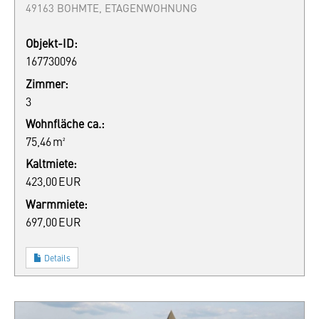
49163 BOHMTE, ETAGENWOHNUNG
Objekt-ID:
167730096
Zimmer:
3
Wohnfläche ca.:
75,46 m²
Kaltmiete:
423,00 EUR
Warmmiete:
697,00 EUR
Details