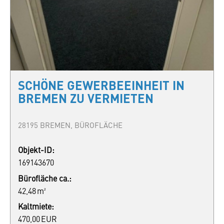
SCHÖNE GEWERBEEINHEIT IN
BREMEN ZU VERMIETEN
28195 BREMEN, BÜROFLÄCHE
Objekt-ID:
169143670
Bürofläche ca.:
42,48 m²
Kaltmiete:
470,00 EUR