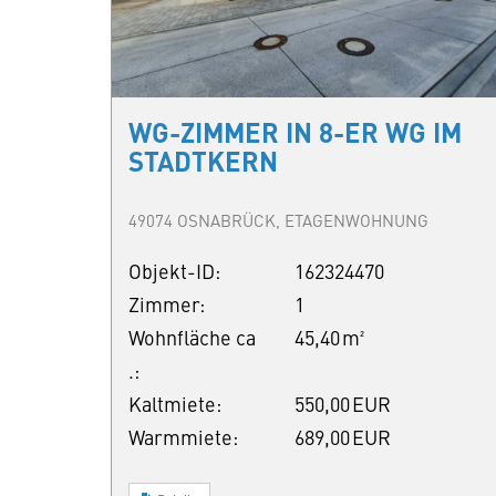
WG-ZIMMER IN 8-ER WG IM
STADTKERN
49074 OSNABRÜCK, ETAGENWOHNUNG
Objekt-ID:
162324470
Zimmer:
1
Wohnfläche ca
45,40 m²
.:
Kaltmiete:
550,00 EUR
Warmmiete:
689,00 EUR