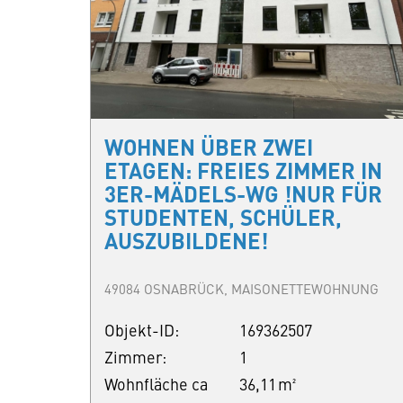
WOHNEN ÜBER ZWEI
ETAGEN: FREIES ZIMMER IN
3ER-MÄDELS-WG !NUR FÜR
STUDENTEN, SCHÜLER,
AUSZUBILDENE!
49084 OSNABRÜCK, MAISONETTEWOHNUNG
Objekt-ID:
169362507
Zimmer:
1
Wohnfläche ca
36,11 m²