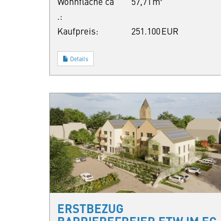
Wohnfläche ca
57,71 m²
.:
Kaufpreis:
251.100 EUR
Details
ERSTBEZUG