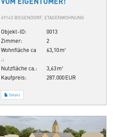
VOM EIGENTÜMER!
49143 BISSENDORF, ETAGENWOHNUNG
Objekt-ID:
0013
Zimmer:
2
Wohnfläche ca
63,10 m²
.:
Nutzfläche ca.:
3,63 m²
Kaufpreis:
287.000 EUR
Details