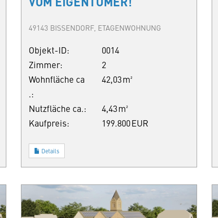
VOM EIGENTÜMER!
49143 BISSENDORF, ETAGENWOHNUNG
Objekt-ID:
0014
Zimmer:
2
Wohnfläche ca
42,03 m²
.:
Nutzfläche ca.:
4,43 m²
Kaufpreis:
199.800 EUR
Details