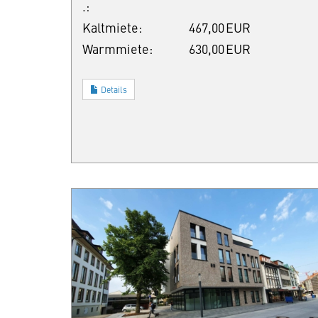
.:
Kaltmiete:
467,00 EUR
Warmmiete:
630,00 EUR
Details