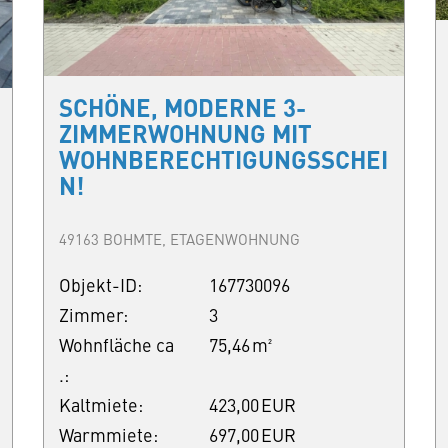
SCHÖNE, MODERNE 3-
ZIMMERWOHNUNG MIT
WOHNBERECHTIGUNGSSCHEI
N!
49163 BOHMTE, ETAGENWOHNUNG
Objekt-ID:
167730096
Zimmer:
3
Wohnfläche ca
75,46 m²
.:
Kaltmiete:
423,00 EUR
Warmmiete:
697,00 EUR