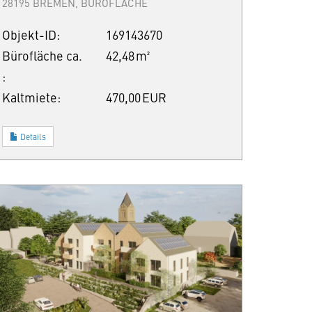
28195 BREMEN, BÜROFLÄCHE
Objekt-ID:
169143670
Bürofläche ca.
42,48 m²
:
Kaltmiete:
470,00 EUR
Details