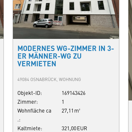
MODERNES WG-ZIMMER IN 3-
ER MÄNNER-WG ZU
VERMIETEN
49084 OSNABRÜCK, WOHNUNG
Objekt-ID:
169143426
Zimmer:
1
Wohnfläche ca
27,11 m²
.:
Kaltmiete:
321,00 EUR