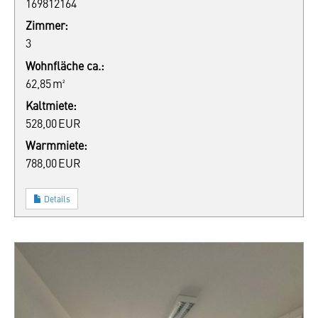
169812164
Zimmer:
3
Wohnfläche ca.:
62,85 m²
Kaltmiete:
528,00 EUR
Warmmiete:
788,00 EUR
Details