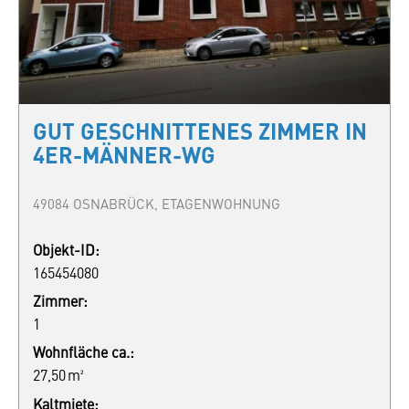
GUT GESCHNITTENES ZIMMER IN
4ER-MÄNNER-WG
49084 OSNABRÜCK, ETAGENWOHNUNG
Objekt-ID:
165454080
Zimmer:
1
Wohnfläche ca.:
27,50 m²
Kaltmiete: