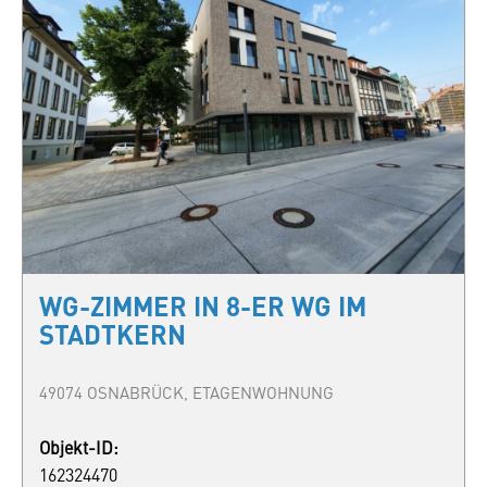
WG-ZIMMER IN 8-ER WG IM
STADTKERN
49074 OSNABRÜCK, ETAGENWOHNUNG
Objekt-ID:
162324470